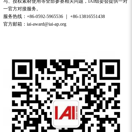
与、授权素材使用等全部参赛相关问题，IAI组委会提供一对
一官方对接服务。
服务热线：+86-0592-5965536 ｜ +86-13816551438
官方邮箱：iai-award@iai-ap.org