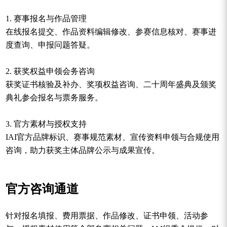
1. 赛事报名与作品管理
在线报名提交、作品资料编辑修改、参赛信息核对、赛事进
度查询、申报问题答疑。
2. 获奖权益申领会务咨询
获奖证书核验及补办、奖项权益咨询、二十周年盛典及颁奖
典礼参会报名与票务服务。
3. 官方素材与授权支持
IAI官方品牌标识、赛事规范素材、宣传资料申领与合规使用
咨询，助力获奖主体品牌公示与成果宣传。
官方咨询通道
针对报名填报、费用票据、作品修改、证书申领、活动参