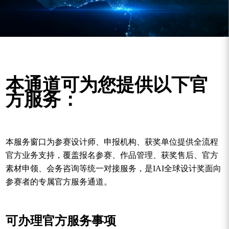
本通道可为您提供以下官
方服务：
本服务窗口为参赛设计师、申报机构、获奖单位提供全流程
官方业务支持，覆盖报名参赛、作品管理、获奖售后、官方
素材申领、会务咨询等统一对接服务，是IAI全球设计奖面向
参赛者的专属官方服务通道。
可办理官方服务事项